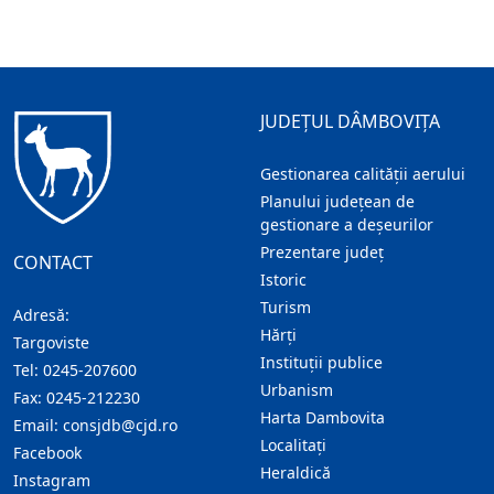
JUDEȚUL DÂMBOVIȚA
Gestionarea calității aerului
Planului județean de
gestionare a deșeurilor
Prezentare judeţ
CONTACT
Istoric
Turism
Adresă:
Hărţi
Targoviste
Instituţii publice
Tel:
0245-207600
Urbanism
Fax:
0245-212230
Harta Dambovita
Email:
consjdb@cjd.ro
Localitaţi
Facebook
Heraldică
Instagram