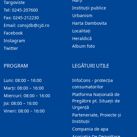
Hărţi
Targoviste
Instituţii publice
Tel:
0245-207600
Urbanism
Fax:
0245-212230
Harta Dambovita
Email:
consjdb@cjd.ro
Localitaţi
Facebook
Heraldică
Instagram
Album foto
Twitter
PROGRAM
LEGĂTURI UTILE
Luni: 08:00 – 16:00
InfoCons - protecția
consumatorilor
Marți: 08:00 – 16:00
Platforma Națională de
Miercuri: 08:00 – 16:00
Pregătire pt. Situații de
Joi: 08:00 – 16:00
Urgență
Vineri: 08:00 – 16:00
Parteneriate, Proiecte și
Instituții
Compania de apa
Asociatia De Dezvoltare