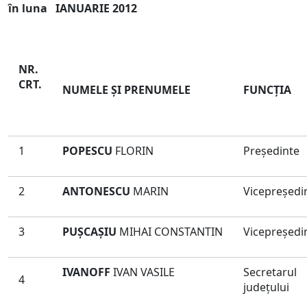
în luna IANUARIE 2012
NR.
CRT.
NUMELE ŞI PRENUMELE
FUNCŢIA
1
POPESCU
FLORIN
Preşedinte
2
ANTONESCU
MARIN
Vicepreşedi
3
PUŞCAŞIU
MIHAI CONSTANTIN
Vicepreşedi
IVANOFF
IVAN VASILE
Secretarul
4
judeţului