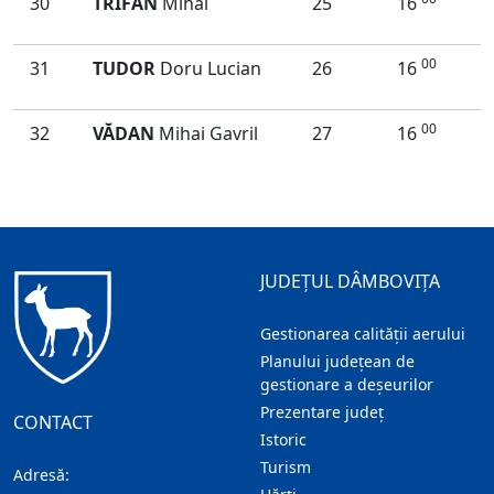
30
TRIFAN
Mihai
25
16
00
31
TUDOR
Doru Lucian
26
16
00
32
VĂDAN
Mihai Gavril
27
16
JUDEȚUL DÂMBOVIȚA
Gestionarea calității aerului
Planului județean de
gestionare a deșeurilor
Prezentare judeţ
CONTACT
Istoric
Turism
Adresă: