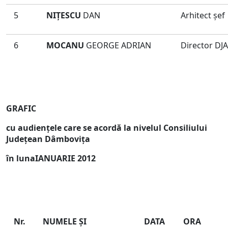
5
NIŢESCU
DAN
Arhitect şef
6
MOCANU
GEORGE ADRIAN
Director DJ
GRAFIC
cu audienţele care se acordă la nivelul Consiliului
Judeţean Dâmboviţa
în luna
IANUARIE 2012
Nr.
NUMELE ŞI
DATA
ORA