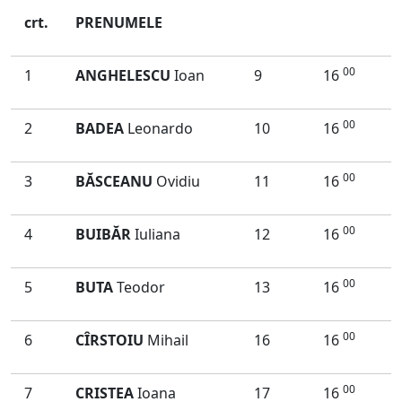
crt.
PRENUMELE
00
1
ANGHELESCU
Ioan
9
16
00
2
BADEA
Leonardo
10
16
00
3
BĂSCEANU
Ovidiu
11
16
00
4
BUIBĂR
Iuliana
12
16
00
5
BUTA
Teodor
13
16
00
6
CÎRSTOIU
Mihail
16
16
00
7
CRISTEA
Ioana
17
16