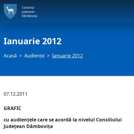
Consiliul
Județean
Dâmbovița
Ianuarie 2012
Acasă
Audienţe
Ianuarie 2012
07.12.2011
GRAFIC
cu audienţele care se acordă la nivelul
Consiliului
Jude
ţean Dâmboviţa