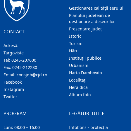
Gestionarea calității aerului
Planului județean de
gestionare a deșeurilor
Prezentare judeţ
CONTACT
Istoric
Turism
Adresă:
Hărţi
Targoviste
Instituţii publice
Tel:
0245-207600
Urbanism
Fax:
0245-212230
Harta Dambovita
Email:
consjdb@cjd.ro
Localitaţi
Facebook
Heraldică
Instagram
Album foto
Twitter
PROGRAM
LEGĂTURI UTILE
Luni: 08:00 – 16:00
InfoCons - protecția