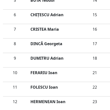
5
BUTA Teodor
14
6
CHIŢESCU Adrian
15
7
CRISTEA Maria
16
8
DINCĂ Georgeta
17
9
DUMITRU Adrian
18
10
FERARIU Ioan
21
11
FOLESCU Ioan
22
12
HERMENEAN Ioan
23