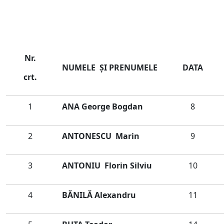
Nr.
NUMELE ŞI
PRENUMELE
DATA
crt.
1
ANA George Bogdan
8
2
ANTONESCU Marin
9
3
ANTONIU Florin Silviu
10
4
BĂNILĂ Alexandru
11