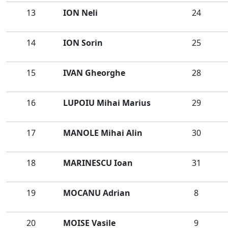
13
ION Neli
24
14
ION Sorin
25
15
IVAN Gheorghe
28
16
LUPOIU Mihai Marius
29
17
MANOLE Mihai Alin
30
18
MARINESCU Ioan
31
19
MOCANU Adrian
8
20
MOISE Vasile
9