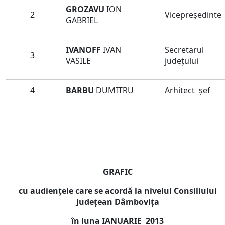
GROZAVU
ION
2
Vicepreşedinte
GABRIEL
IVANOFF
IVAN
Secretarul
3
VASILE
judeţului
4
BARBU
DUMITRU
Arhitect şef
GRAFIC
cu audienţele care se acordă la nivelul Consiliului
Judeţean Dâmboviţa
în luna
IANUA
RIE
2013