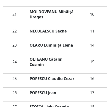
MOLDOVEANU Mihăiţă
21
10
Dragoş
22
NECULAESCU Sache
11
23
OLARU Luminiţa Elena
14
OLTEANU Cătălin
24
15
Cosmin
25
POPESCU Claudiu Cezar
16
26
POPESCU Jean
17
27
STOICA Liviu Cozmin
18