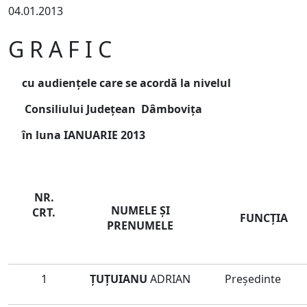
04.01.2013
G R A F I C
cu audienţele care se acordă la nivelul
Consiliului Jude
ţean Dâmboviţa
în luna IANUARIE 2013
NR.
NUMELE ŞI
CRT.
FUNCŢIA
PRENUMELE
1
ŢUŢUIANU
ADRIAN
Preşedinte