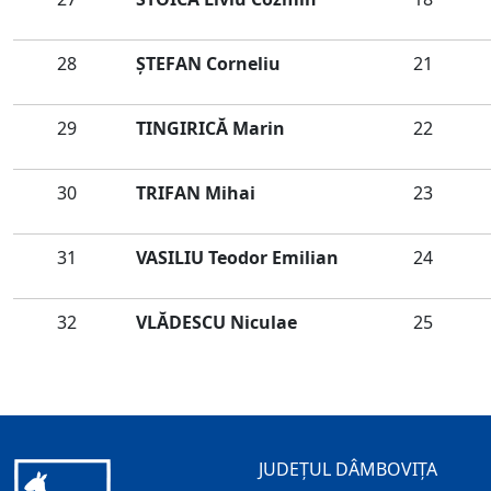
28
ŞTEFAN Corneliu
21
29
TINGIRICĂ Marin
22
30
TRIFAN Mihai
23
31
VASILIU Teodor Emilian
24
32
VLĂDESCU Niculae
25
JUDEȚUL DÂMBOVIȚA