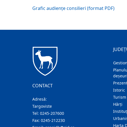
Grafic audiențe consilieri (format PDF)
JUDEȚ
Gestion
Planulu
deșeuri
Prezent
CONTACT
Istoric
Turism
Adresă:
Hărţi
Targoviste
Institu
Tel:
0245-207600
Urban
Fax:
0245-212230
Harta 