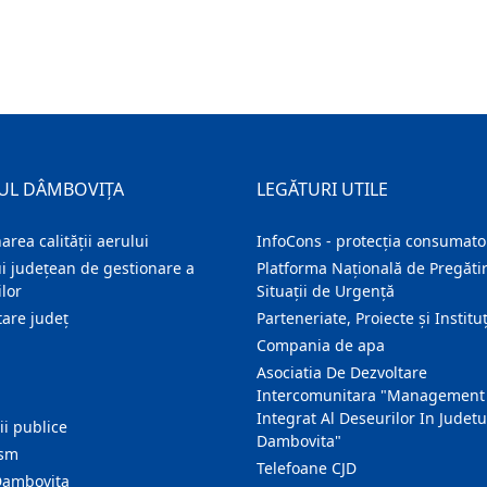
UL DÂMBOVIȚA
LEGĂTURI UTILE
area calității aerului
InfoCons - protecția consumator
i județean de gestionare a
Platforma Națională de Pregătir
lor
Situații de Urgență
are judeţ
Parteneriate, Proiecte și Instituț
Compania de apa
Asociatia De Dezvoltare
Intercomunitara "Management
Integrat Al Deseurilor In Judetu
ţii publice
Dambovita"
ism
Telefoane CJD
Dambovita