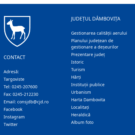
JUDEȚUL DÂMBOVIȚA
Gestionarea calității aerului
Planului județean de
gestionare a deșeurilor
Prezentare judeţ
CONTACT
Istoric
Turism
Adresă:
Hărţi
Targoviste
Instituţii publice
Tel:
0245-207600
Urbanism
Fax:
0245-212230
Harta Dambovita
Email:
consjdb@cjd.ro
Localitaţi
Facebook
Heraldică
Instagram
Album foto
Twitter