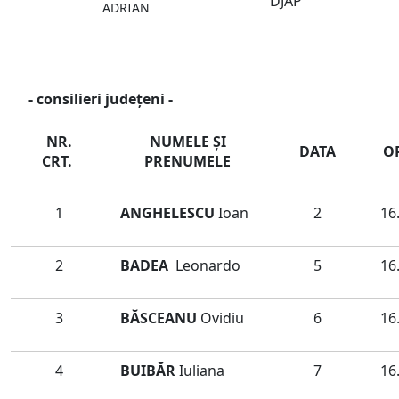
DJAP
ADRIAN
- consilieri județeni -
NR.
NUMELE ŞI
DATA
O
CRT.
PRENUMELE
1
ANGHELESCU
Ioan
2
16
2
BADEA
Leonardo
5
16
3
BĂSCEANU
Ovidiu
6
16
4
BUIBĂR
Iuliana
7
16