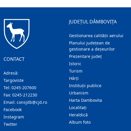
JUDEȚUL DÂMBOVIȚA
Gestionarea calității aerului
Planului județean de
gestionare a deșeurilor
Prezentare judeţ
CONTACT
Istoric
Turism
Adresă:
Hărţi
Targoviste
Instituţii publice
Tel:
0245-207600
Urbanism
Fax:
0245-212230
Harta Dambovita
Email:
consjdb@cjd.ro
Localitaţi
Facebook
Heraldică
Instagram
Album foto
Twitter