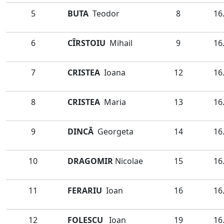
5
BUTA
Teodor
8
16
6
CÎRSTOIU
Mihail
9
16
7
CRISTEA
Ioana
12
16
8
CRISTEA
Maria
13
16
9
DINCĂ
Georgeta
14
16
10
DRAGOMIR
Nicolae
15
16
11
FERARIU
Ioan
16
16
12
FOLESCU
Ioan
19
16