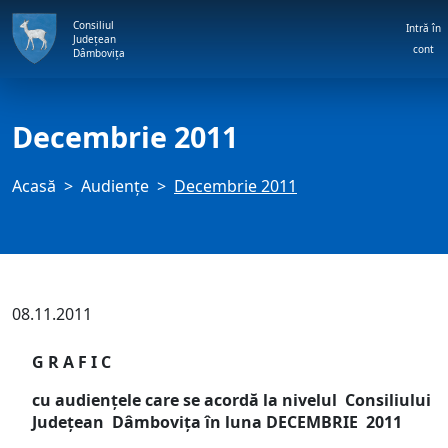
Consiliul
Intră în
Județean
cont
Dâmbovița
Decembrie 2011
Acasă
Audienţe
Decembrie 2011
08.11.2011
G R A F I C
cu audienţele care se acordă la nivelul Consiliului
Judeţean Dâmboviţa în luna DECEMBRIE 2011