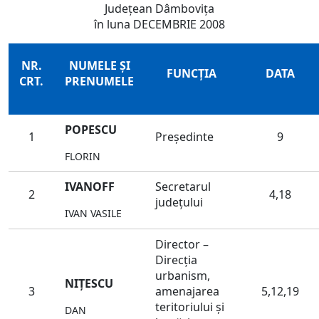
Judeţean Dâmboviţa
în luna DECEMBRIE 2008
NR.
NUMELE ŞI
FUNCŢIA
DATA
CRT.
PRENUMELE
POPESCU
1
Preşedinte
9
FLORIN
IVANOFF
Secretarul
2
4,18
judeţului
IVAN VASILE
Director –
Direcţia
urbanism,
NIŢESCU
3
amenajarea
5,12,19
teritoriului şi
DAN