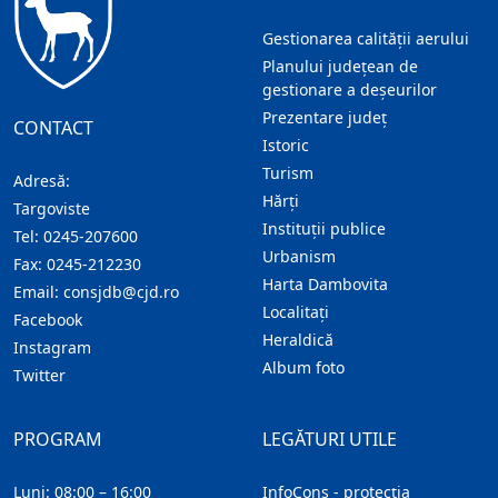
Gestionarea calității aerului
Planului județean de
gestionare a deșeurilor
Prezentare judeţ
CONTACT
Istoric
Turism
Adresă:
Hărţi
Targoviste
Instituţii publice
Tel:
0245-207600
Urbanism
Fax:
0245-212230
Harta Dambovita
Email:
consjdb@cjd.ro
Localitaţi
Facebook
Heraldică
Instagram
Album foto
Twitter
PROGRAM
LEGĂTURI UTILE
Luni: 08:00 – 16:00
InfoCons - protecția