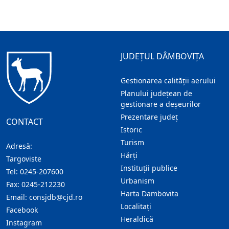
JUDEȚUL DÂMBOVIȚA
Gestionarea calității aerului
Planului județean de
gestionare a deșeurilor
Prezentare judeţ
CONTACT
Istoric
Turism
Adresă:
Hărţi
Targoviste
Instituţii publice
Tel:
0245-207600
Urbanism
Fax:
0245-212230
Harta Dambovita
Email:
consjdb@cjd.ro
Localitaţi
Facebook
Heraldică
Instagram