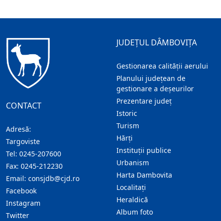
JUDEȚUL DÂMBOVIȚA
Gestionarea calității aerului
Planului județean de
gestionare a deșeurilor
Prezentare judeţ
CONTACT
Istoric
Turism
Adresă:
Hărţi
Targoviste
Instituţii publice
Tel:
0245-207600
Urbanism
Fax:
0245-212230
Harta Dambovita
Email:
consjdb@cjd.ro
Localitaţi
Facebook
Heraldică
Instagram
Album foto
Twitter