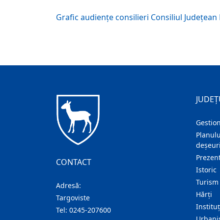
Grafic audiențe consilieri Consiliul Județea
JUDEȚ
Gestion
Planulu
deșeuri
Prezent
CONTACT
Istoric
Turism
Adresă:
Hărţi
Targoviste
Institu
Tel:
0245-207600
Urban