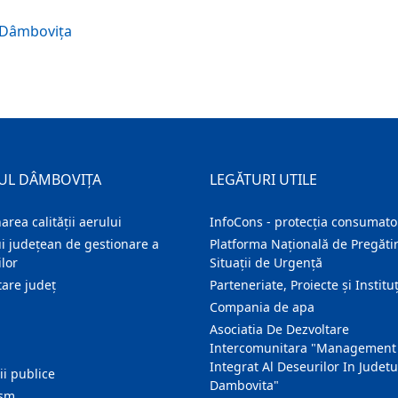
n Dâmbovița
UL DÂMBOVIȚA
LEGĂTURI UTILE
area calității aerului
InfoCons - protecția consumator
i județean de gestionare a
Platforma Națională de Pregătir
lor
Situații de Urgență
are judeţ
Parteneriate, Proiecte și Instituț
Compania de apa
Asociatia De Dezvoltare
Intercomunitara "Management
Integrat Al Deseurilor In Judetu
ţii publice
Dambovita"
ism