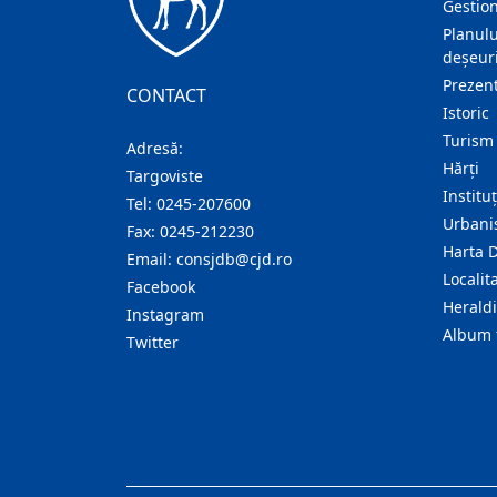
Gestion
Planulu
deșeuri
Prezent
CONTACT
Istoric
Turism
Adresă:
Hărţi
Targoviste
Institu
Tel:
0245-207600
Urban
Fax:
0245-212230
Harta 
Email:
consjdb@cjd.ro
Localita
Facebook
Herald
Instagram
Album 
Twitter