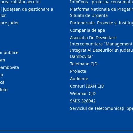
area calității aerului
InfoCons - protecția consumator
i județean de gestionare a
Platforma Națională de Pregătir
lor
Situații de Urgență
are judeţ
Parteneriate, Proiecte și Instituț
Compania de apa
Asociatia De Dezvoltare
Intercomunitara "Management
Integrat Al Deseurilor In Judetu
ţii publice
Dambovita"
ism
Telefoane CJD
Dambovita
Proiecte
ţi
Audienţe
ică
Conturi IBAN CJD
foto
Webmail CJD
SMIS 328942
Serviciul de Telecomunicații Sp