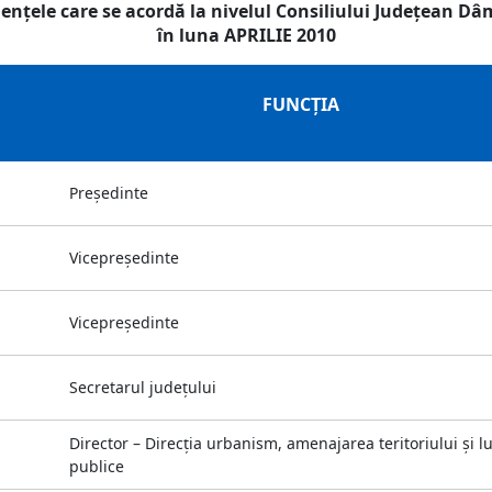
enţele care se acordă la nivelul Consiliului Judeţean D
în luna APRILIE 2010
FUNCŢIA
Preşedinte
Vicepreşedinte
Vicepreşedinte
Secretarul judeţului
Director – Direcţia urbanism, amenajarea teritoriului şi lu
publice