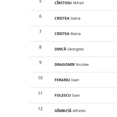
5
CÎRSTOIU
Mihail
6
CRISTEA
Ioana
7
CRISTEA
Maria
8
DINCĂ
Georgeta
9
DRAGOMIR
Nicolae
10
FERARIU
Ioan
11
FOLESCU
Ioan
12
GÎMBUŢĂ
Alfredo