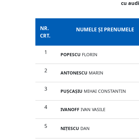
cu audi
NR.
NUMELE ŞI PRENUMELE
CRT.
1
POPESCU
FLORIN
2
ANTONESCU
MARIN
3
PUŞCAŞIU
MIHAI CONSTANTIN
4
IVANOFF
IVAN VASILE
5
NIŢESCU
DAN