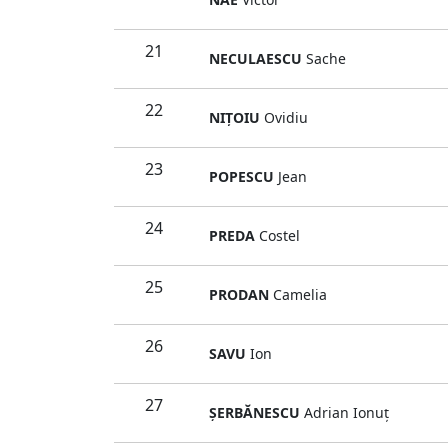
21
NECULAESCU
Sache
22
NIŢOIU
Ovidiu
23
POPESCU
Jean
24
PREDA
Costel
25
PRODAN
Camelia
26
SAVU
Ion
27
ŞERBĂNESCU
Adrian Ionuţ