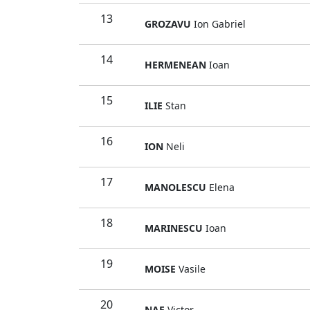
13
GROZAVU
Ion Gabriel
14
HERMENEAN
Ioan
15
ILIE
Stan
16
ION
Neli
17
MANOLESCU
Elena
18
MARINESCU
Ioan
19
MOISE
Vasile
20
NAE
Victor