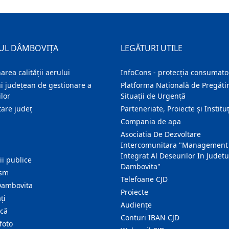
UL DÂMBOVIȚA
LEGĂTURI UTILE
area calității aerului
InfoCons - protecția consumator
i județean de gestionare a
Platforma Națională de Pregătir
lor
Situații de Urgență
are judeţ
Parteneriate, Proiecte și Instituț
Compania de apa
Asociatia De Dezvoltare
Intercomunitara "Management
Integrat Al Deseurilor In Judetu
ţii publice
Dambovita"
ism
Telefoane CJD
Dambovita
Proiecte
ţi
Audienţe
ică
Conturi IBAN CJD
foto