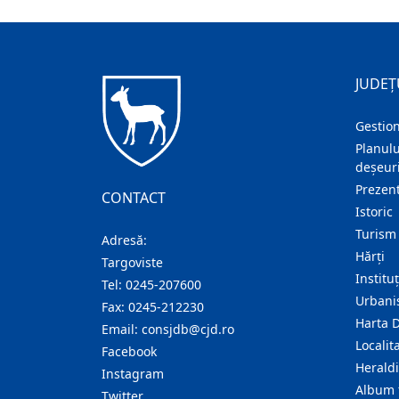
JUDEȚ
Gestion
Planulu
deșeuri
Prezent
CONTACT
Istoric
Turism
Adresă:
Hărţi
Targoviste
Institu
Tel:
0245-207600
Urban
Fax:
0245-212230
Harta 
Email:
consjdb@cjd.ro
Localita
Facebook
Herald
Instagram
Album 
Twitter