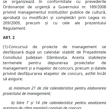
se organizează în conformitate cu prevederile
Ordonanţei de urgenţă a Guvernului nr. 189/2008
privind managementul instituţiilor publice de cultură,
aprobată cu modificări şi completări prin Legea nr.
269/2009, precum şi cu cele ale prezentului
Regulament.
ART. 2
(1)-Concursul de proiecte de management se
desfăşoară după un calendar stabilit de Preşedintele
Consiliului Judeţean Dâmboviţa. Acesta stabileşte
termenele pentru depunerea proiectelor de
management şi a mapelor de concurs, precum şi datele
privind desfăşurarea etapelor de concurs, astfel încât
să asigure:
a) minimum 21 de zile calendaristice pentru elaborarea
proiectului de management;
b) între 7 şi 14 zile calendaristice pentru analizarea
acestora de către membrii comisiei de concurs.