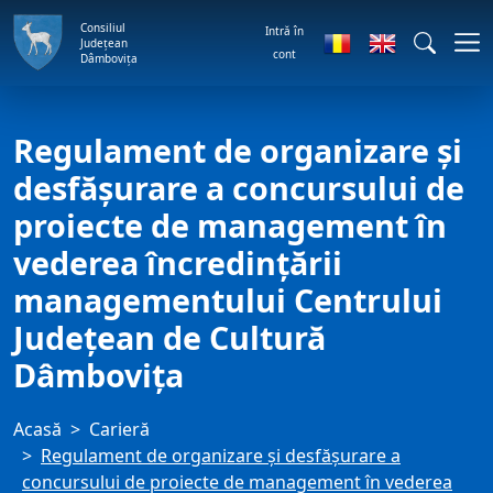
Consiliul
Intră în
Județean
cont
Dâmbovița
Regulament de organizare şi
desfăşurare a concursului de
proiecte de management în
vederea încredinţării
managementului Centrului
Judeţean de Cultură
Dâmboviţa
Acasă
Carieră
Regulament de organizare şi desfăşurare a
concursului de proiecte de management în vederea