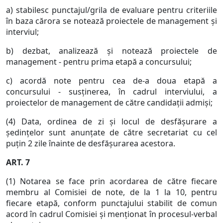
a) stabilesc punctajul/grila de evaluare pentru criteriile
în baza cărora se notează proiectele de management şi
interviul;
b) dezbat, analizează şi notează proiectele de
management - pentru prima etapă a concursului;
c) acordă note pentru cea de-a doua etapă a
concursului - susţinerea, în cadrul interviului, a
proiectelor de management de către candidaţii admişi;
(4) Data, ordinea de zi şi locul de desfăşurare a
şedinţelor sunt anunţate de către secretariat cu cel
puţin 2 zile înainte de desfăşurarea acestora.
ART. 7
(1) Notarea se face prin acordarea de către fiecare
membru al Comisiei de note, de la 1 la 10, pentru
fiecare etapă, conform punctajului stabilit de comun
acord în cadrul Comisiei şi menţionat în procesul-verbal