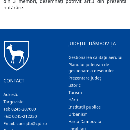
din 3 membri, desemnaţi potrivit art.3 din prezenta
hotărâre.
JUDEȚUL DÂMBOVIȚA
Gestionarea calității aerului
Planului județean de
gestionare a deșeurilor
Prezentare judeţ
CONTACT
Istoric
Turism
Adresă:
Hărţi
Targoviste
Instituţii publice
Tel:
0245-207600
Urbanism
Fax:
0245-212230
Harta Dambovita
Email:
consjdb@cjd.ro
Localitaţi